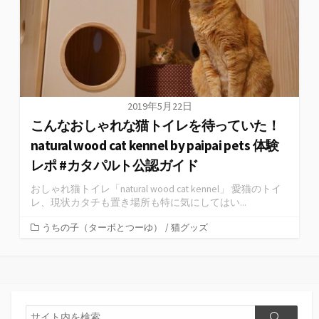
2019年5月22日
こんなおしゃれな猫トイレを待っていた！
natural wood cat kennel by paipai pets 体験
レポ #カタパルト公認ガイド
おしゃれ猫トイレ「natural wood cat kennel」 愛猫のトイ
レ、現状カタチも置き場所も特に気にしてはい...
うちの子（ターボとつーゆ）
/
猫グッズ