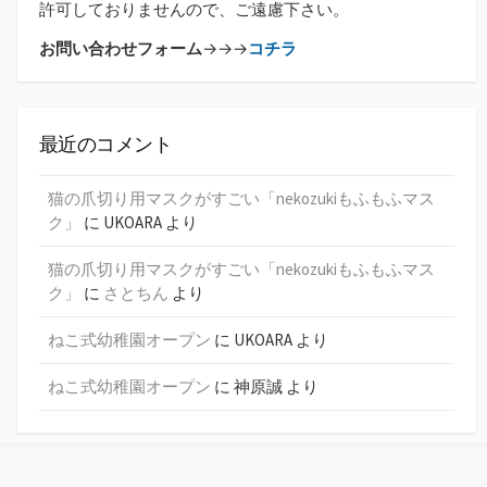
許可しておりませんので、ご遠慮下さい。
お問い合わせフォーム
→→→
コチラ
最近のコメント
猫の爪切り用マスクがすごい「nekozukiもふもふマス
ク」
に
UKOARA
より
猫の爪切り用マスクがすごい「nekozukiもふもふマス
ク」
に
さとちん
より
ねこ式幼稚園オープン
に
UKOARA
より
ねこ式幼稚園オープン
に
神原誠
より