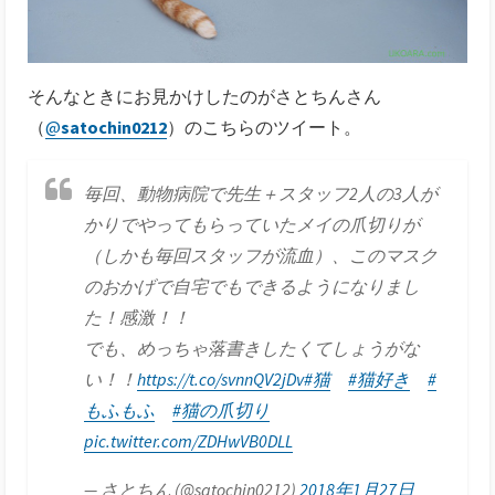
そんなときにお見かけしたのがさとちんさん
（
@
satochin0212
）のこちらのツイート。
毎回、動物病院で先生＋スタッフ2人の3人が
かりでやってもらっていたメイの爪切りが
（しかも毎回スタッフが流血）、このマスク
のおかげで自宅でもできるようになりまし
た！感激！！
でも、めっちゃ落書きしたくてしょうがな
い！！
https://t.co/svnnQV2jDv
#猫
#猫好き
#
もふもふ
#猫の爪切り
pic.twitter.com/ZDHwVB0DLL
— さとちん (@satochin0212)
2018年1月27日