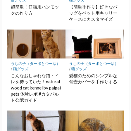
猫グッズ
猫グッズ
超簡単！仔猫用ハンモッ
【簡単手作り】好きなバ
クの作り方
ッグをペット用キャリー
ケースにカスタマイズ
うちの子（ターボとつーゆ）
うちの子（ターボとつーゆ）
/
猫グッズ
/
猫グッズ
こんなおしゃれな猫トイ
愛猫のためのシンプルな
レを待っていた！natural
骨壺カバーを手作りする
wood cat kennel by paipai
pets 体験レポ #カタパル
ト公認ガイド