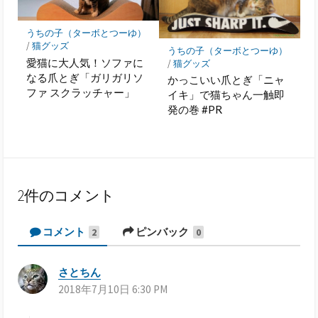
うちの子（ターボとつーゆ）
/
猫グッズ
うちの子（ターボとつーゆ）
愛猫に大人気！ソファに
/
猫グッズ
なる爪とぎ「ガリガリソ
かっこいい爪とぎ「ニャ
ファ スクラッチャー」
イキ」で猫ちゃん一触即
発の巻 #PR
2件のコメント
コメント
ピンバック
2
0
さとちん
よ
2018年7月10日 6:30 PM
り
: