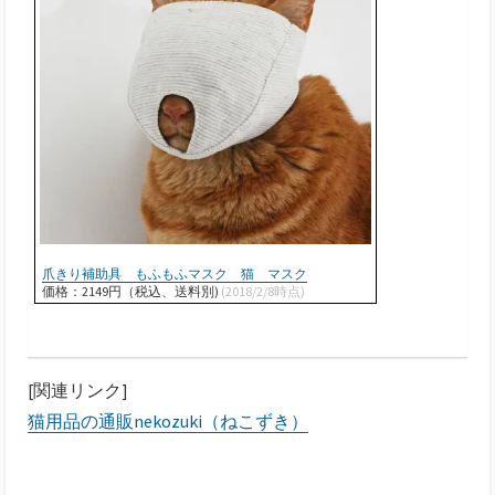
爪きり補助具 もふもふマスク 猫 マスク
価格：2149円（税込、送料別)
(2018/2/8時点)
[関連リンク]
猫用品の通販nekozuki（ねこずき）