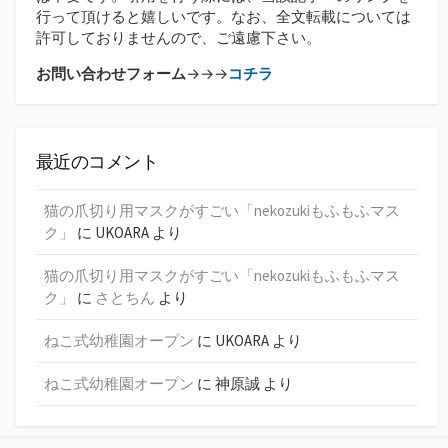
行って頂けると嬉しいです。なお、全文転載については
許可しておりませんので、ご遠慮下さい。
お問い合わせフォーム
→→→
コチラ
最近のコメント
猫の爪切り用マスクがすごい「nekozukiもふもふマス
ク」
に
UKOARA
より
猫の爪切り用マスクがすごい「nekozukiもふもふマス
ク」
に
さとちん
より
ねこ式幼稚園オープン
に
UKOARA
より
ねこ式幼稚園オープン
に
神原誠
より