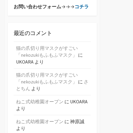
お問い合わせフォーム
→→→
コチラ
最近のコメント
猫の爪切り用マスクがすごい
「nekozukiもふもふマスク」
に
UKOARA
より
猫の爪切り用マスクがすごい
「nekozukiもふもふマスク」
に
さ
とちん
より
ねこ式幼稚園オープン
に
UKOARA
より
ねこ式幼稚園オープン
に
神原誠
より