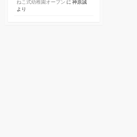
ねこ式幼稚園オープン
に
神原誠
より