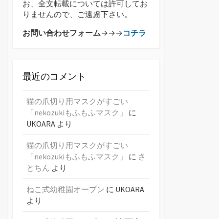
お、全文転載については許可してお
りませんので、ご遠慮下さい。
お問い合わせフォーム
→→→
コチラ
最近のコメント
猫の爪切り用マスクがすごい
「nekozukiもふもふマスク」
に
UKOARA
より
猫の爪切り用マスクがすごい
「nekozukiもふもふマスク」
に
さ
とちん
より
ねこ式幼稚園オープン
に
UKOARA
より